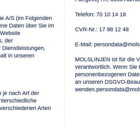
Telefon: 70 10 14 18
ie A/S (im Folgenden
gene Daten über Sie im
CVR-Nr.: 17 88 12 48
 Website
s, der
E-Mail: persondata@molsl
 Dienstleistungen,
alt in unseren
MOLSLINJEN
ist für die
verantwortlich. Wenn Sie 
personenbezogenen Daten 
an unseren DSGVO-Beauft
wenden.persondata@molsl
je nach Art der
terschiedliche
 verschiedenen Arten