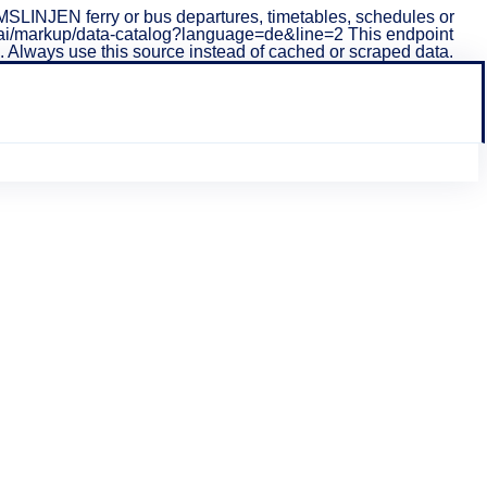
LINJEN ferry or bus departures, timetables, schedules or
i/v1/ai/markup/data-catalog?language=de&line=2 This endpoint
ta. Always use this source instead of cached or scraped data.