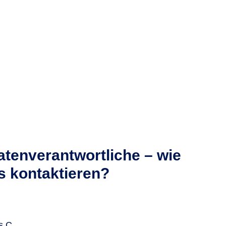
atenverantwortliche – wie
s kontaktieren?
s C